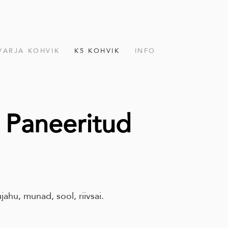
VARJA KOHVIK
K5 KOHVIK
INFO
s Paneeritud
jahu, munad, sool, riivsai.