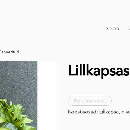
POOD
 Paneeritud
Lillkapsa
Pole saadaval
Koostisosad: Lillkapsa, nisu