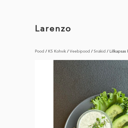
Larenzo
Pood
/
K5 Kohvik
/
Veebipood
/
Snäkid
/
Lillkapsas