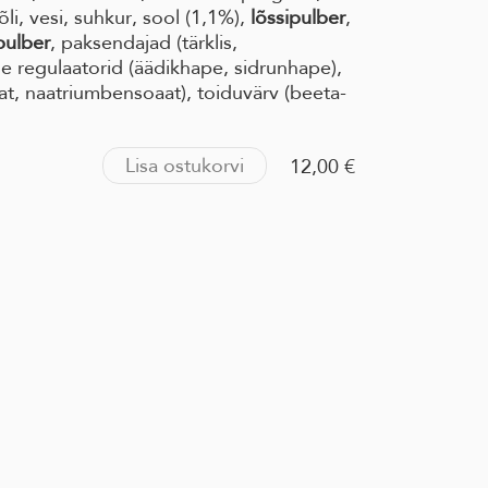
õli, vesi, suhkur, sool (1,1%),
lõssipulber
,
pulber
, paksendajad (tärklis,
 regulaatorid (äädikhape, sidrunhape),
aat, naatriumbensoaat), toiduvärv (beeta-
Lisa ostukorvi
12,00 €