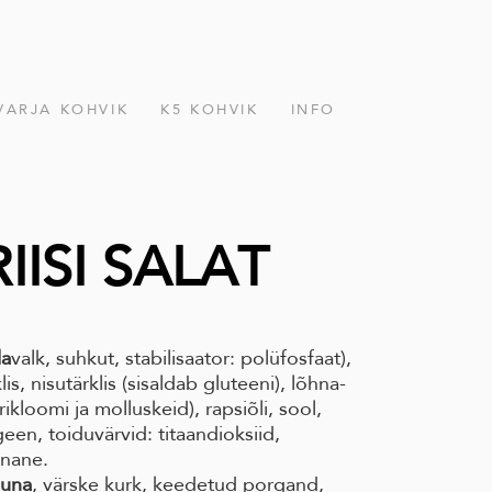
VARJA KOHVIK
K5 KOHVIK
INFO
IISI SALAT
la
valk, suhkut, stabilisaator: polüfosfaat),
is, nisutärklis (sisaldab gluteeni), lõhna-
ikloomi ja molluskeid), rapsiõli, sool,
geen, toiduvärvid: titaandioksiid,
unane.
una
, värske kurk, keedetud porgand,