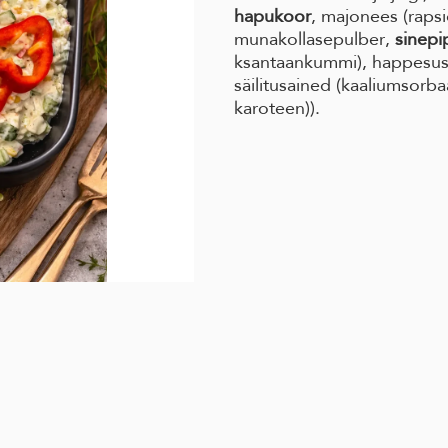
hapukoor
, majonees (rapsi
munakollasepulber,
sinepi
ksantaankummi), happesuse
säilitusained (kaaliumsorb
karoteen)).