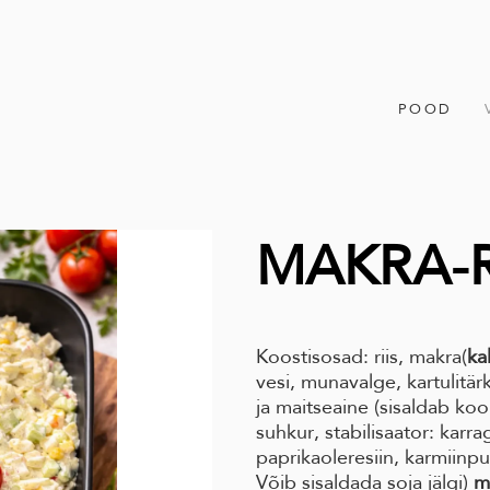
POOD
MAKRA-R
Koostisosad: riis, makra(
ka
vesi, munavalge, kartulitärkl
ja maitseaine (sisaldab koor
suhkur, stabilisaator: karra
paprikaoleresiin, karmiinp
Võib sisaldada soja jälgi)
m