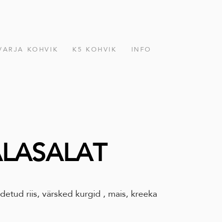
VARJA KOHVIK
K5 KOHVIK
INFO
ALASALAT
etud riis, värsked kurgid , mais, kreeka