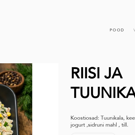
POOD
RIISI JA
TUUNIK
Koostiosad: Tuunikala, keed
jogurt ,sidruni mahl , till.