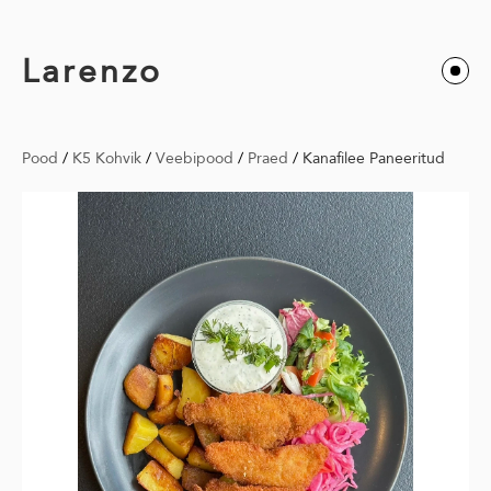
Larenzo
Pood
/
K5 Kohvik
/
Veebipood
/
Praed
/
Kanafilee Paneeritud