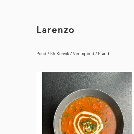
Larenzo
Pood
/
K5 Kohvik
/
Veebipood
/
Praed