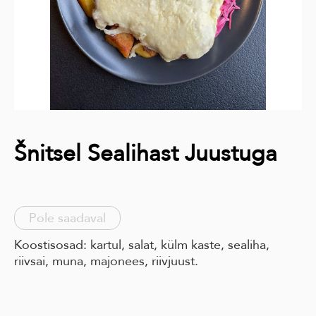
Šnitsel Sealihast Juustuga
Pole saadaval
Koostisosad: kartul, salat, külm kaste, sealiha,
riivsai, muna, majonees, riivjuust.